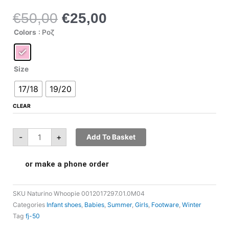
€
50,00
€
25,00
Original
Η
price
τρέχουσα
Naturino
Colors
: Ροζ
Whoopie
was:
τιμή
0012017297.01.0M04
quantity
€50,00.
είναι:
€25,00.
Size
17/18
19/20
CLEAR
-
+
Add To Basket
or make a phone order
SKU
Naturino Whoopie 0012017297.01.0M04
Categories
Infant shoes
,
Babies
,
Summer
,
Girls
,
Footware
,
Winter
Tag
fj-50