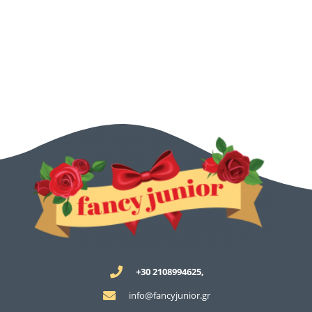
+30 2108994625,
info@fancyjunior.gr