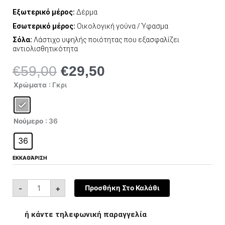
Εξωτερικό μέρος:
Δέρμα
Εσωτερικό μέρος:
Οικολογική γούνα / Ύφασμα
Σόλα:
Λάστιχο υψηλής ποιότητας που εξασφαλίζει
αντιολισθητικότητα
€
59,00
€
29,50
Original
Η
price
τρέχουσα
Childrenland
Χρώματα
: Γκρι
Παιδικά
was:
τιμή
Μποτάκια
Γκρι
€59,00.
είναι:
8817
ποσότητα
€29,50.
Νούμερο
: 36
36
ΕΚΚΑΘΆΡΙΣΗ
-
+
Προσθήκη Στο Καλάθι
ή κάντε τηλεφωνική παραγγελία