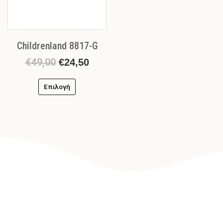
να
επιλεγούν
στη
σελίδα
Childrenland 8817-G
του
προϊόντος
€
49,00
€
24,50
Επιλογή