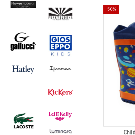
-50%
Chil