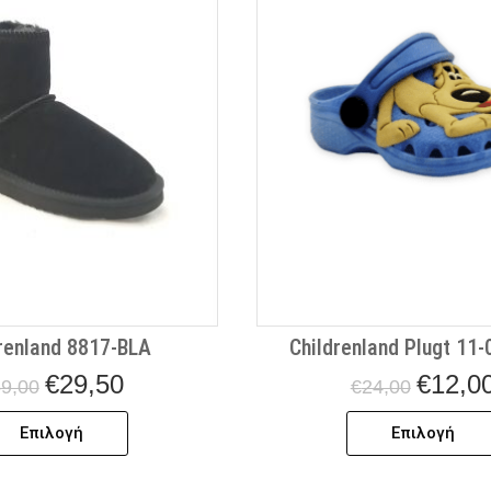
πολλαπλές
παραλλαγές.
Οι
επιλογές
μπορούν
να
επιλεγούν
στη
σελίδα
του
προϊόντος
renland 8817-BLA
Childrenland Plugt 11
€
29,50
€
12,0
9,00
€
24,00
Επιλογή
Επιλογή