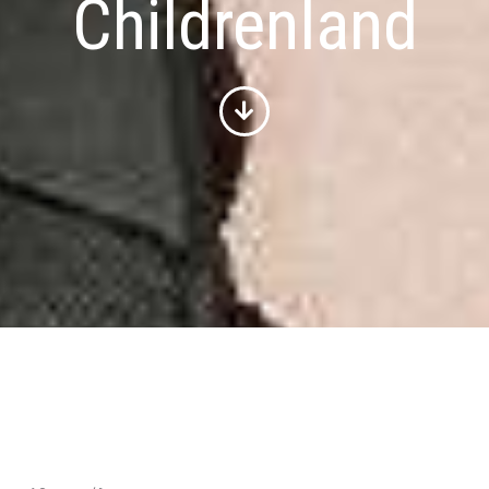
Childrenland
Sorted