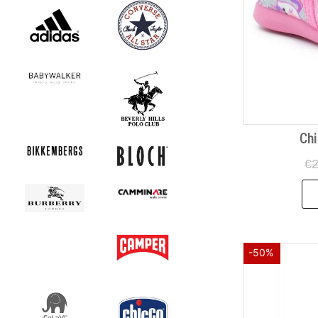
29
30
31
31/32
32
33
34
35
Chi
36
37
€
2
38
39
40
41
-50%