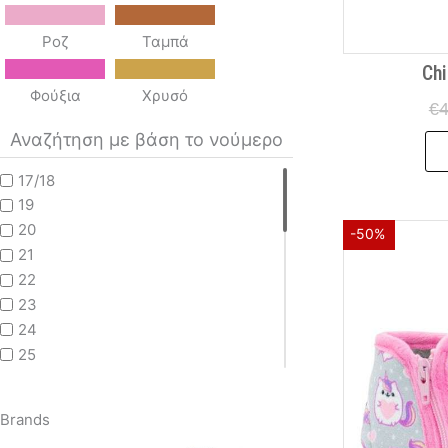
Ροζ
Ταμπά
Chi
Φούξια
Χρυσό
€
4
Αναζήτηση με βάση το νούμερο
17/18
19
20
-50%
21
22
23
24
25
26
27
Brands
28