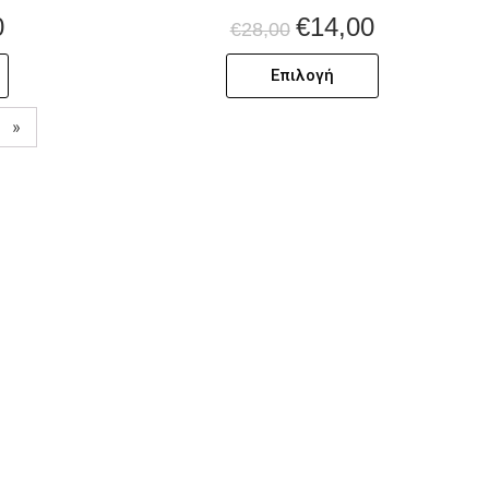
0
€
14,00
€
28,00
Επιλογή
»