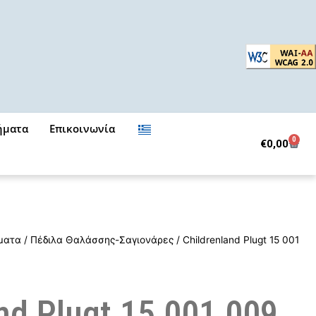
ήματα
Επικοινωνία
0
Cart
€
0,00
ματα
/
Πέδιλα Θαλάσσης-Σαγιονάρες
/ Childrenland Plugt 15 001
nd Plugt 15 001 009