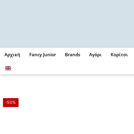
Μετάβαση
στο
περιεχόμενο
Αρχική
Fancy Junior
Brands
Αγόρι
Κορίτσι
-50%