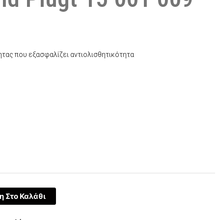
τας που εξασφαλίζει αντιολισθητικότητα
έχουσα
μή
αι:
2,00.
 Στο Καλάθι