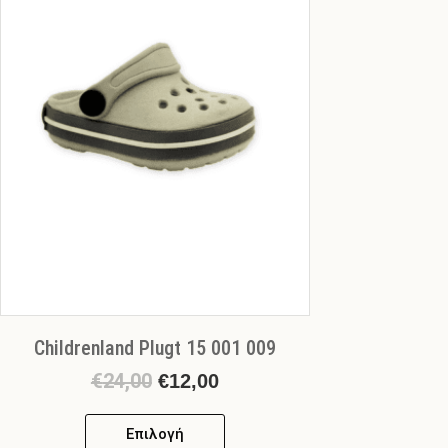
πολλαπλές
€12,00.
παραλλαγές.
Οι
επιλογές
μπορούν
να
επιλεγούν
στη
σελίδα
του
προϊόντος
Childrenland Plugt 15 001 009
€
24,00
€
12,00
Επιλογή