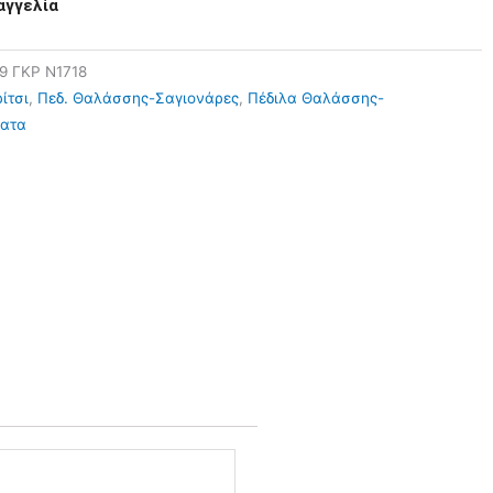
αγγελία
09 ΓΚΡ N1718
ίτσι
,
Πεδ. Θαλάσσης-Σαγιονάρες
,
Πέδιλα Θαλάσσης-
ατα