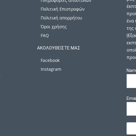
Πληροφορίες αποστολών
έκπ
Πολιτική Επιστροφών
προϊ
Πολιτική απορρήτου
ένα 
Όροι χρήσης
της 
(Εξα
FAQ
εκπτ
ΑΚΟΛΟΥΘΕΊΣΤΕ ΜΑΣ
οποί
προ
Facebook
Instagram
Nam
α
Emai