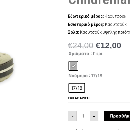
Εξωτερικό μέρος:
Kαουτσούκ
Εσωτερικό μέρος:
Kαουτσούκ
Σόλα:
Kαουτσούκ υψηλής ποιότη
€
24,00
€
12,00
Original
Η
Childrenland
price
τρ
Χρώματα
: Γκρι
Plugt
was:
τι
15
001
€24,00.
είν
009
€1
ποσότητα
Νούμερο
: 17/18
17/18
ΕΚΚΑΘΆΡΙΣΗ
-
+
Προσθήκη