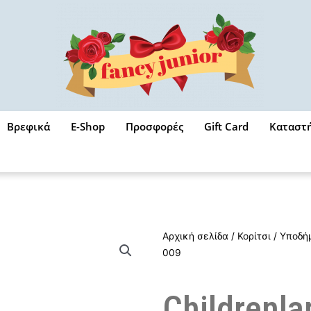
Βρεφικά
E-Shop
Προσφορές
Gift Card
Καταστ
Αρχική σελίδα
/
Κορίτσι
/
Υποδή
009
Childrenla