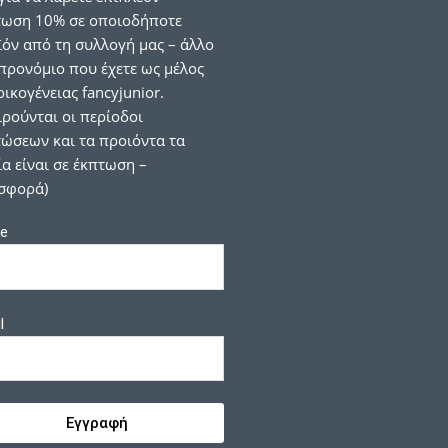
τωση 10% σε οποιοδήποτε
όν από τη συλλογή μας – άλλο
προνόμιο που έχετε ως μέλος
οικογένειας fancyjunior.
ιρούνται οι περίοδοι
ώσεων και τα προιόντα τα
α είναι σε έκπτωση –
σφορά)
e
l
Εγγραφή