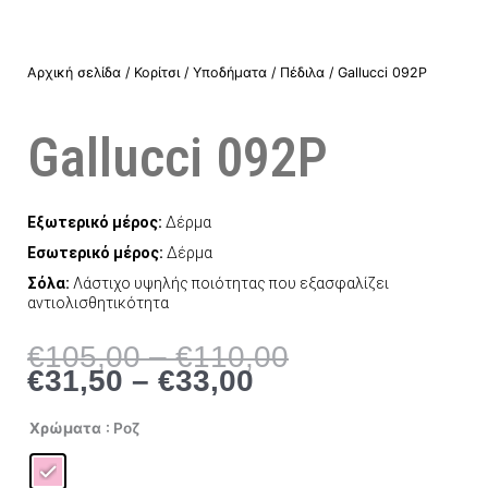
Αρχική σελίδα
/
Κορίτσι
/
Υποδήματα
/
Πέδιλα
/ Gallucci 092P
Gallucci 092P
Εξωτερικό μέρος:
Δέρμα
Εσωτερικό μέρος:
Δέρμα
Σόλα:
Λάστιχο υψηλής ποιότητας που εξασφαλίζει
αντιολισθητικότητα
Price
Price
€
105,00
–
€
110,00
range:
range:
€
31,50
–
€
33,00
€31,50
€105,00
through
through
Gallucci
Χρώματα
: Ροζ
092P
€33,00
€110,00
ποσότητα