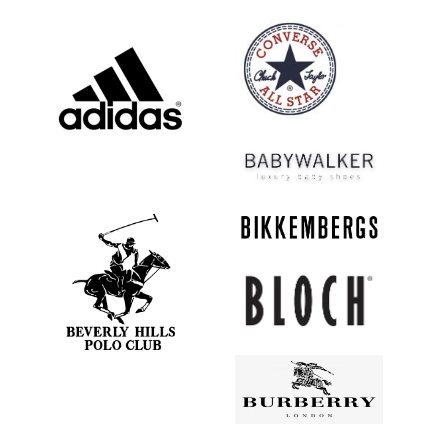
30
31
32
33
34
35
36
37
38
39