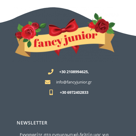
+30 2108994625,
info@fancyjunior.gr
+30 6972402833
NEWSLETTER
Εγγραφείτε στο ενημερωτικό δελτίο μας για