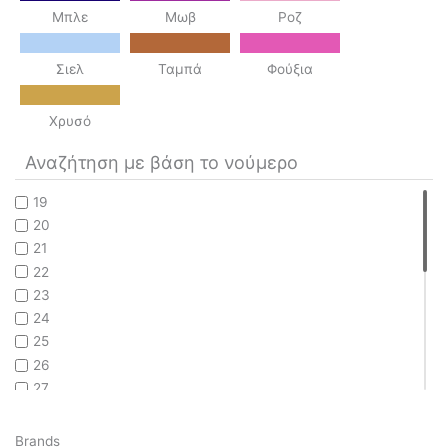
Μπλε
Μωβ
Ροζ
Σιελ
Ταμπά
Φούξια
Χρυσό
Αναζήτηση με βάση το νούμερο
19
20
21
22
23
24
25
26
27
28
29
Brands