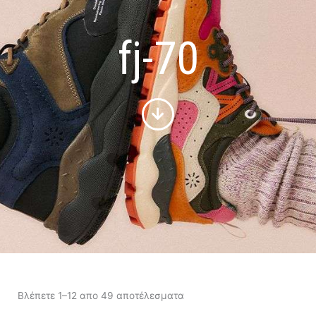
fj-70
Sorted
by
Βλέπετε 1–12 απο 49 αποτέλεσματα
latest