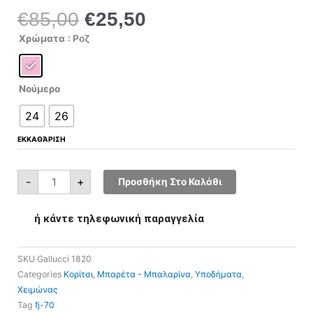
€
85,00
€
25,50
Original
Η
price
τρέχουσα
Gallucci
Χρώματα
: Ροζ
1820
was:
τιμή
ποσότητα
€85,00.
είναι:
€25,50.
Νούμερο
24
26
ΕΚΚΑΘΆΡΙΣΗ
-
+
Προσθήκη Στο Καλάθι
ή κάντε τηλεφωνική παραγγελία
SKU
Gallucci 1820
Categories
Κορίτσι
,
Μπαρέτα - Μπαλαρίνα
,
Υποδήματα
,
Χειμώνας
Tag
fj-70