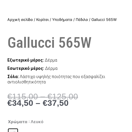
Αρχική σελίδα
/
Κορίτσι
/
Υποδήματα
/
Πέδιλα
/ Gallucci 565W
Gallucci 565W
Εξωτερικό μέρος:
Δέρμα
Εσωτερικό μέρος:
Δέρμα
Σόλα:
Λάστιχο υψηλής ποιότητας που εξασφαλίζει
αντιολισθητικότητα
Price
Price
€
115,00
–
€
125,00
range:
range:
€
34,50
–
€
37,50
€34,50
€115,00
through
through
€37,50
€125,00
Χρώματα
: Λευκό