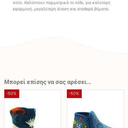
σπίτι. Καλύπτουν περιμετρικά το πόδι, για καλύτερη
εφαρμογή, μεγαλύτερη άνεση και σταθερά βήματα.
Μπορεί επίσης να σας αρέσει…
Original
Η
Original
Η
Αυτό
Αυτό
-50%
-50%
το
το
price
τρέχουσα
price
τρέχ
προϊόν
προϊόν
was:
τιμή
was:
τιμή
έχει
έχει
€25,00.
είναι:
€28,00.
είναι
πολλαπλές
πολλαπλές
€12,50.
€14,0
παραλλαγές.
παραλλαγές