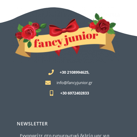
+30 2108994625,
info@fancyjunior.gr
+30 6972402833
NEWSLETTER
Εγγραφείτε στο ενημερωτικό δελτίο μας για