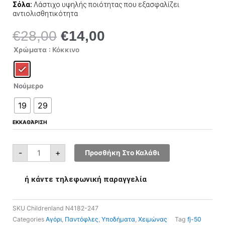
Σόλα:
Λάστιχο υψηλής ποιότητας που εξασφαλίζει
αντιολισθητικότητα
€
28,00
€
14,00
Original
Η
price
τρέχουσα
Childrenland
Χρώματα
: Κόκκινο
N4182-
was:
τιμή
247
ποσότητα
€28,00.
είναι:
€14,00.
Νούμερο
19
29
ΕΚΚΑΘΆΡΙΣΗ
-
+
Προσθήκη Στο Καλάθι
ή κάντε τηλεφωνική παραγγελία
SKU
Childrenland N4182-247
Categories
Αγόρι
,
Παντόφλες
,
Υποδήματα
,
Χειμώνας
Tag
fj-50