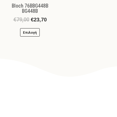
Bloch 76BBG448B
του
BG448B
προϊόντος
€
79,00
€
23,70
Επιλογή