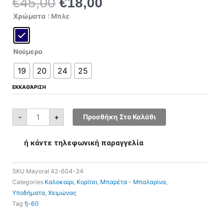
€
45,00
€
18,00
Original
Η
price
τρέχουσα
Mayoral
Χρώματα
: Μπλε
42-
was:
τιμή
604-
34
€45,00.
είναι:
ποσότητα
€18,00.
Νούμερο
19
20
24
25
ΕΚΚΑΘΆΡΙΣΗ
-
+
Προσθήκη Στο Καλάθι
ή κάντε τηλεφωνική παραγγελία
SKU
Mayoral 42-604-34
Categories
Καλοκαίρι
,
Κορίτσι
,
Μπαρέτα - Μπαλαρίνα
,
Υποδήματα
,
Χειμώνας
Tag
fj-60