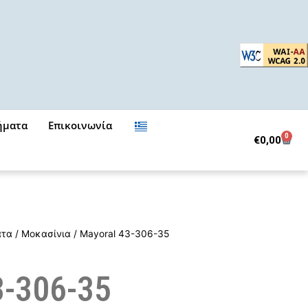
ήματα
Επικοινωνία
0
Cart
€
0,00
ατα
/
Μοκασίνια
/ Mayoral 43-306-35
3-306-35