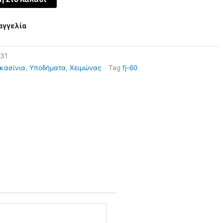
αγγελία
31
κασίνια
,
Υποδήματα
,
Χειμώνας
Tag
fj-60