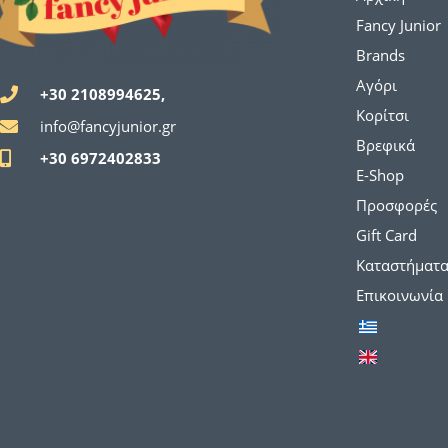
Fancy Junior
Brands
Αγόρι
+30 2108994625,
Κορίτσι
info@fancyjunior.gr
Βρεφικά
+30 6972402833
E-Shop
Προσφορές
Gift Card
Καταστήματ
Επικοινωνία