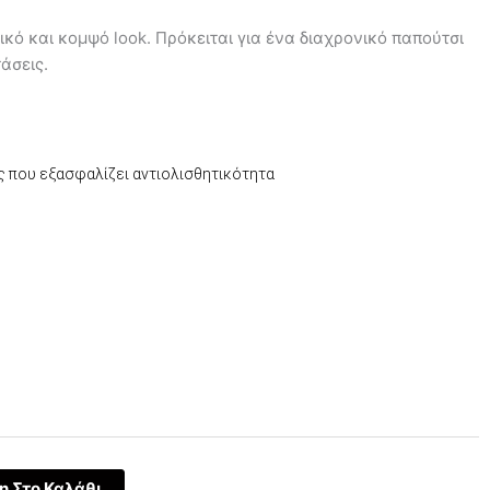
ικό και κομψό look. Πρόκειται για ένα διαχρονικό παπούτσι
άσεις.
ς που εξασφαλίζει αντιολισθητικότητα
έχουσα
μή
αι:
3,60.
 Στο Καλάθι