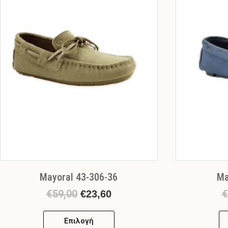
πολλαπλές
€23,60.
παραλλαγές.
Οι
επιλογές
μπορούν
να
επιλεγούν
στη
σελίδα
του
προϊόντος
Mayoral 43-306-36
Ma
€
59,00
€
€
23,60
Επιλογή