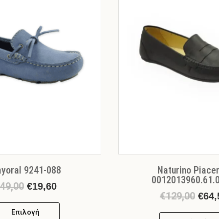
πολλαπλές
€19,60.
παραλλαγές.
Οι
επιλογές
μπορούν
να
επιλεγούν
στη
σελίδα
του
προϊόντος
yoral 9241-088
Naturino Piace
0012013960.61.
49,00
€
19,60
€
129,00
€
64,
Επιλογή