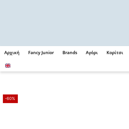
Μετάβαση
στο
περιεχόμενο
Αρχική
Fancy Junior
Brands
Αγόρι
Κορίτσι
-60%