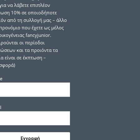
για να λάβετε επιπλέον
τωση 10% σε οποιοδήποτε
όν από τη συλλογή μας – άλλο
προνόμιο που έχετε ως μέλος
οικογένειας fancyjunior.
ιρούνται οι περίοδοι
ώσεων και τα προιόντα τα
α είναι σε έκπτωση –
σφορά)
e
l
Εγγραφή