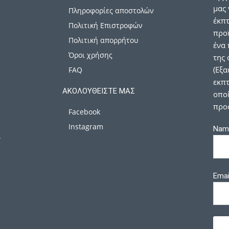
μας 
Πληροφορίες αποστολών
έκπ
Πολιτική Επιστροφών
προϊ
Πολιτική απορρήτου
ένα 
Όροι χρήσης
της 
(Εξα
FAQ
εκπτ
ΑΚΟΛΟΥΘΕΊΣΤΕ ΜΑΣ
οποί
προ
Facebook
Instagram
Nam
α
Emai