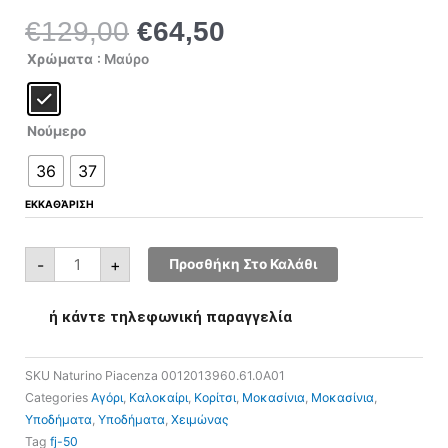
€
129,00
€
64,50
Original
Η
price
τρέχουσα
Naturino
Χρώματα
: Μαύρο
Piacenza
was:
τιμή
0012013960.61.0A01
ποσότητα
€129,00.
είναι:
€64,50.
Νούμερο
36
37
ΕΚΚΑΘΆΡΙΣΗ
-
+
Προσθήκη Στο Καλάθι
ή κάντε τηλεφωνική παραγγελία
SKU
Naturino Piacenza 0012013960.61.0A01
Categories
Αγόρι
,
Καλοκαίρι
,
Κορίτσι
,
Μοκασίνια
,
Μοκασίνια
,
Υποδήματα
,
Υποδήματα
,
Χειμώνας
Tag
fj-50