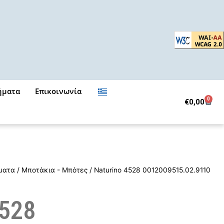
ήματα
Επικοινωνία
0
Cart
€
0,00
ματα
/
Μποτάκια - Μπότες
/ Naturino 4528 0012009515.02.9110
4528