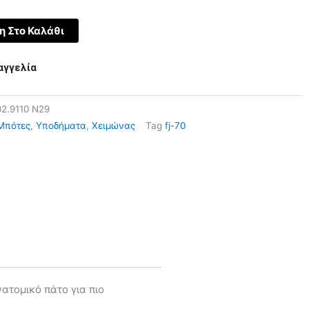
 Στο Καλάθι
αγγελία
02.9110 N29
Μπότες
,
Υποδήματα
,
Χειμώνας
Tag
fj-70
νατομικό πάτο για πιο