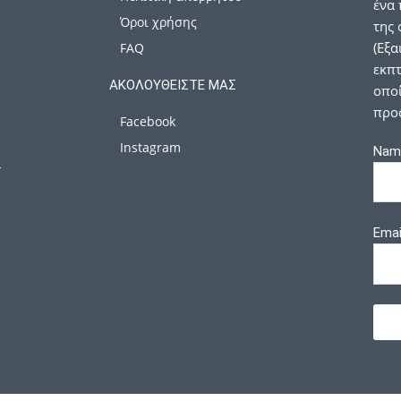
ένα 
Όροι χρήσης
της 
(Εξα
FAQ
εκπτ
ΑΚΟΛΟΥΘΕΊΣΤΕ ΜΑΣ
οποί
προ
Facebook
Instagram
Nam
α
Emai