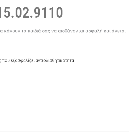
5.02.9110
α κάνουν τα παιδιά σας να αισθάνονται ασφαλή και άνετα.
ς που εξασφαλίζει αντιολισθητικότητα
έχουσα
μή
αι:
3,10.