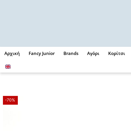
Μετάβαση
στο
περιεχόμενο
Αρχική
Fancy Junior
Brands
Αγόρι
Κορίτσι
-70%