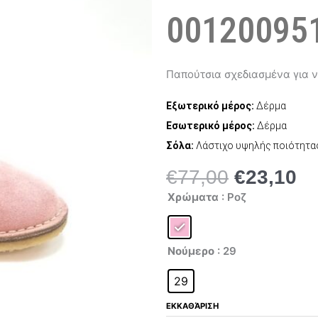
001200951
Παπούτσια σχεδιασμένα για ν
Εξωτερικό μέρος:
Δέρμα
Εσωτερικό μέρος:
Δέρμα
Σόλα:
Λάστιχο υψηλής ποιότητα
€
77,00
€
23,10
Original
Η
Naturino
price
τρ
Χρώματα
: Ροζ
4528
was:
τι
0012009515.02.9110
ποσότητα
€77,00.
είν
€2
Νούμερο
: 29
29
ΕΚΚΑΘΆΡΙΣΗ