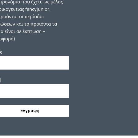
προνόμιο που έχετε ως μέλος
οικογένειας fancyjunior.
ιρούνται οι περίοδοι
ώσεων και τα προιόντα τα
α είναι σε έκπτωση –
σφορά)
e
l
Εγγραφή