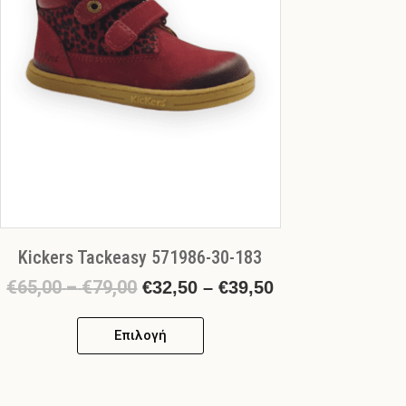
επιλογές
μπορούν
να
επιλεγούν
στη
σελίδα
του
προϊόντος
Kickers Tackeasy 571986-30-183
€
65,00
–
€
79,00
€
32,50
–
€
39,50
Επιλογή