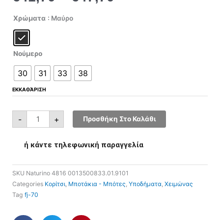
€41,70
€139,00
through
through
Naturino
Χρώματα
: Μαύρο
4816
€47,70
€159,00
0013500833.01.9101
ποσότητα
Νούμερο
30
31
33
38
ΕΚΚΑΘΆΡΙΣΗ
-
+
Προσθήκη Στο Καλάθι
ή κάντε τηλεφωνική παραγγελία
SKU
Naturino 4816 0013500833.01.9101
Categories
Κορίτσι
,
Μποτάκια - Μπότες
,
Υποδήματα
,
Χειμώνας
Tag
fj-70