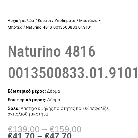
Αρχική σελίδα
/
Κορίτσι
/
Υποδήματα
/
Μποτάκια -
Μπότες
/ Naturino 4816 0013500833.01.9101
Naturino 4816
0013500833.01.910
Εξωτερικό μέρος:
Δέρμα
Εσωτερικό μέρος:
Δέρμα
Σόλα:
Λάστιχο υψηλής ποιότητας που εξασφαλίζει
αντιολισθητικότητα
Price
Price
€
139,00
–
€
159,00
range:
range:
€
41,70
–
€
47,70