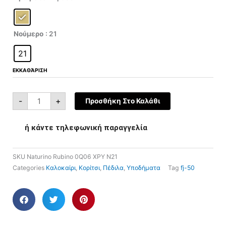
was:
τιμή
0010502667.09.0Q06
ποσότητα
€83,00.
είναι:
€41,50.
Νούμερο
: 21
21
ΕΚΚΑΘΆΡΙΣΗ
-
+
Προσθήκη Στο Καλάθι
ή κάντε τηλεφωνική παραγγελία
SKU
Naturino Rubino 0Q06 ΧΡΥ N21
Categories
Καλοκαίρι
,
Κορίτσι
,
Πέδιλα
,
Υποδήματα
Tag
fj-50