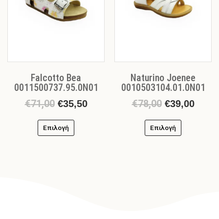
Οι
Οι
επιλογές
επιλογές
μπορούν
μπορούν
να
να
επιλεγούν
επιλεγούν
στη
στη
σελίδα
σελίδα
Falcotto Bea
Naturino Joenee
του
του
0011500737.95.0N01
0010503104.01.0N01
προϊόντος
προϊόντος
€
71,00
€
78,00
€
35,50
€
39,00
Επιλογή
Επιλογή