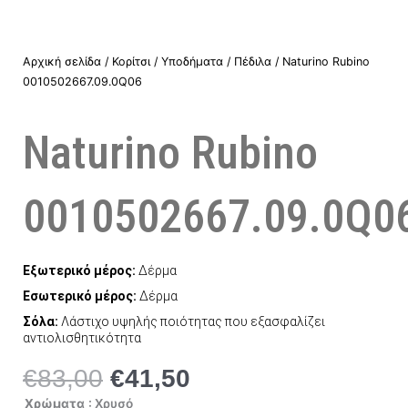
Αρχική σελίδα
/
Κορίτσι
/
Υποδήματα
/
Πέδιλα
/ Naturino Rubino
0010502667.09.0Q06
Naturino Rubino
0010502667.09.0Q0
Εξωτερικό μέρος:
Δέρμα
Εσωτερικό μέρος:
Δέρμα
Σόλα:
Λάστιχο υψηλής ποιότητας που εξασφαλίζει
αντιολισθητικότητα
€
83,00
€
41,50
Original
Η
price
τρέχουσα
Naturino
Χρώματα
: Χρυσό
Rubino