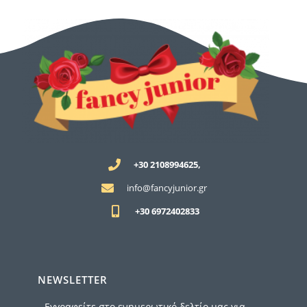
+30 2108994625,
info@fancyjunior.gr
+30 6972402833
NEWSLETTER
Εγγραφείτε στο ενημερωτικό δελτίο μας για