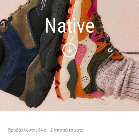
Native
Sorted
by
Προβάλλονται όλα - 2 αποτελέσματα
latest