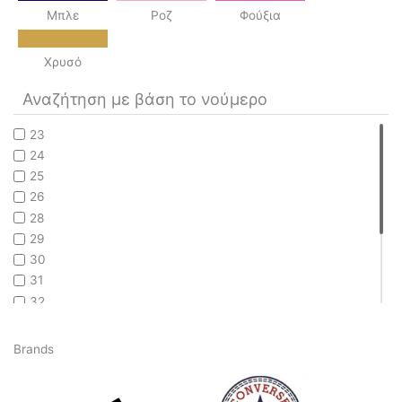
Μπλε
Ροζ
Φούξια
Χρυσό
Αναζήτηση με βάση το νούμερο
23
24
25
26
28
29
30
31
32
33
34
Brands
35
36