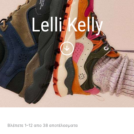
Lelli Kelly
Sorted
by
Βλέπετε 1–12 απο 38 αποτέλεσματα
latest