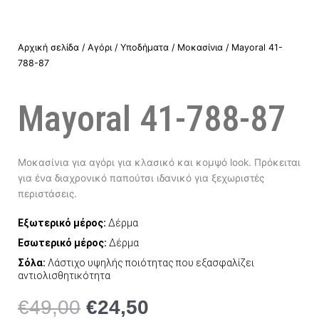
Αρχική σελίδα
/
Αγόρι
/
Υποδήματα
/
Μοκασίνια
/ Mayoral 41-
788-87
Mayoral 41-788-87
Μοκασίνια για αγόρι για κλασικό και κομψό look. Πρόκειται
για ένα διαχρονικό παπούτσι ιδανικό για ξεχωριστές
περιστάσεις.
Εξωτερικό μέρος:
Δέρμα
Εσωτερικό μέρος:
Δέρμα
Σόλα:
Λάστιχο υψηλής ποιότητας που εξασφαλίζει
αντιολισθητικότητα
€
49,00
€
24,50
Original
Η