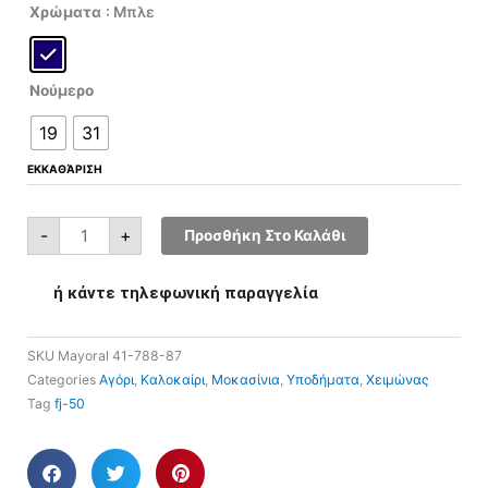
price
τρέχουσα
Mayoral
Χρώματα
: Μπλε
41-
was:
τιμή
788-
87
€49,00.
είναι:
ποσότητα
€24,50.
Νούμερο
19
31
ΕΚΚΑΘΆΡΙΣΗ
-
+
Προσθήκη Στο Καλάθι
ή κάντε τηλεφωνική παραγγελία
SKU
Mayoral 41-788-87
Categories
Αγόρι
,
Καλοκαίρι
,
Μοκασίνια
,
Υποδήματα
,
Χειμώνας
Tag
fj-50