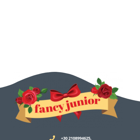
+30 2108994625,