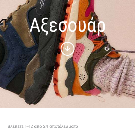
Αξεσουάρ
Sorted
by
Βλέπετε 1–12 απο 24 αποτέλεσματα
latest