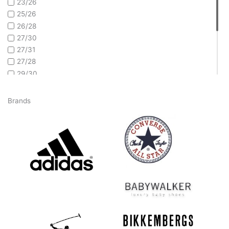
23/26
25/26
26/28
27/30
27/31
27/28
29/30
31/34
32/35
Brands
35/38
36/39
39/41
39/42