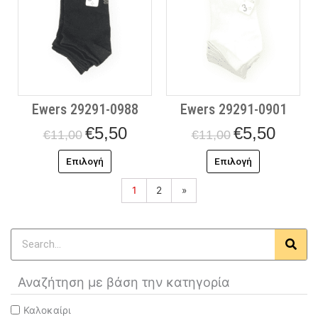
παραλλαγές.
παραλλαγές
Οι
Οι
επιλογές
επιλογές
μπορούν
μπορούν
να
να
επιλεγούν
επιλεγούν
στη
στη
Ewers 29291-0988
Ewers 29291-0901
σελίδα
σελίδα
του
του
€
5,50
€
5,50
€
11,00
€
11,00
προϊόντος
προϊόντος
Επιλογή
Επιλογή
1
2
»
Search
Αναζήτηση με βάση την κατηγορία
Καλοκαίρι