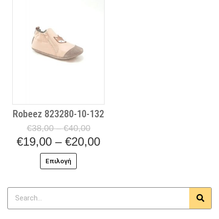
range:
προϊόν
€38,00
€19,00
έχει
through
πολλαπλές
€40,00
through
παραλλαγές.
€20,00
Οι
επιλογές
μπορούν
να
επιλεγούν
στη
Robeez 823280-10-132
σελίδα
του
€
38,00
–
€
40,00
προϊόντος
€
19,00
–
€
20,00
Επιλογή
Search