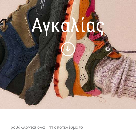
Αγκαλίας
Sorted
by
Προβάλλονται όλα - 11 αποτελέσματα
latest