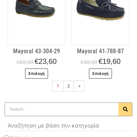
παραλλαγές.
παραλλαγές
Οι
Οι
επιλογές
επιλογές
μπορούν
μπορούν
να
να
επιλεγούν
επιλεγούν
στη
στη
Mayoral 43-304-29
Mayoral 41-788-87
σελίδα
σελίδα
του
του
€
23,60
€
19,60
€
59,00
€
49,00
προϊόντος
προϊόντος
Επιλογή
Επιλογή
1
2
»
Search
Αναζήτηση με βάση την κατηγορία